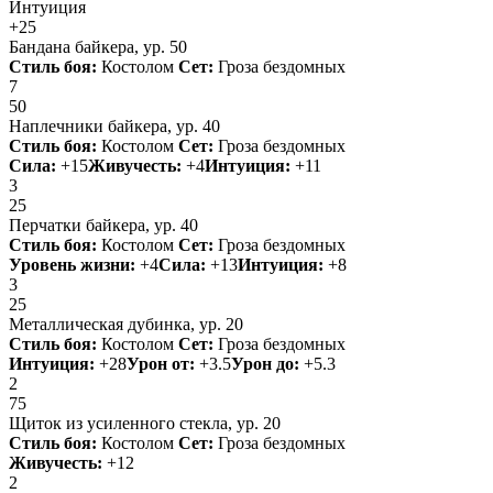
Интуиция
+25
Бандана байкера,
ур.
50
Стиль боя:
Костолом
Сет:
Гроза бездомных
7
50
Наплечники байкера,
ур.
40
Стиль боя:
Костолом
Сет:
Гроза бездомных
Сила:
+15
Живучесть:
+4
Интуиция:
+11
3
25
Перчатки байкера,
ур.
40
Стиль боя:
Костолом
Сет:
Гроза бездомных
Уровень жизни:
+4
Сила:
+13
Интуиция:
+8
3
25
Металлическая дубинка,
ур.
20
Стиль боя:
Костолом
Сет:
Гроза бездомных
Интуиция:
+28
Урон от:
+3.5
Урон до:
+5.3
2
75
Щиток из усиленного стекла,
ур.
20
Стиль боя:
Костолом
Сет:
Гроза бездомных
Живучесть:
+12
2