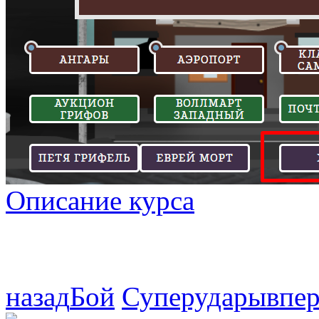
Описание курса
назад
Бой
Суперудары
впе